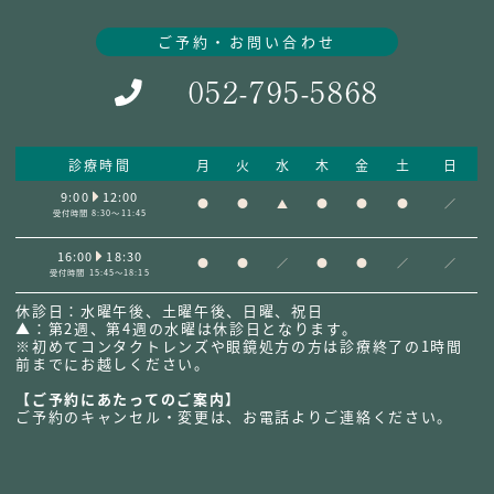
ご予約・お問い合わせ
052-795-5868
診療時間
月
火
水
木
金
土
日
9:00
12:00
●
●
▲
●
●
●
／
受付時間 8:30～11:45
16:00
18:30
●
●
／
●
●
／
／
受付時間 15:45～18:15
休診日：水曜午後、土曜午後、日曜、祝日
▲：第2週、第4週の水曜は休診日となります。
※初めてコンタクトレンズや眼鏡処方の方は診療終了の1時間
前までにお越しください。
【ご予約にあたってのご案内】
ご予約のキャンセル・変更は、お電話よりご連絡ください。