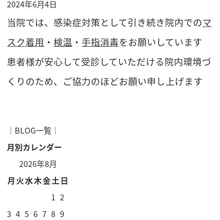
2024年6月4日
当院では、感染症対策として引き続き院内での
マ
スク着用
・
検温
・
手指消毒
をお願いしています
患者様が安心して受診していただける院内環境づ
くりのため、ご協力のほどお願い申し上げます
│
BLOG一覧
│
月別カレンダー
2026年8月
月
火
水
木
金
土
日
1
2
3
4
5
6
7
8
9