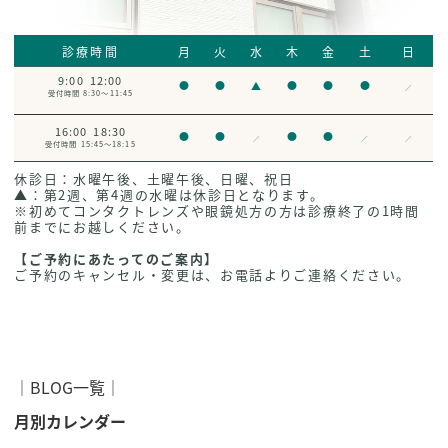
診療時間
月
火
水
木
金
土
日
9:00
12:00
●
●
▲
●
●
●
／
受付時間 8:30～11:45
16:00
18:30
●
●
●
●
／
／
／
受付時間 15:45～18:15
休診日：水曜午後、土曜午後、日曜、祝日
▲：第2週、第4週の水曜は休診日となります。
※初めてコンタクトレンズや眼鏡処方の方は診療終了の1時間
前までにお越しください。
【ご予約にあたってのご案内】
ご予約のキャンセル・変更は、お電話よりご連絡ください。
│
BLOG一覧
│
月別カレンダー