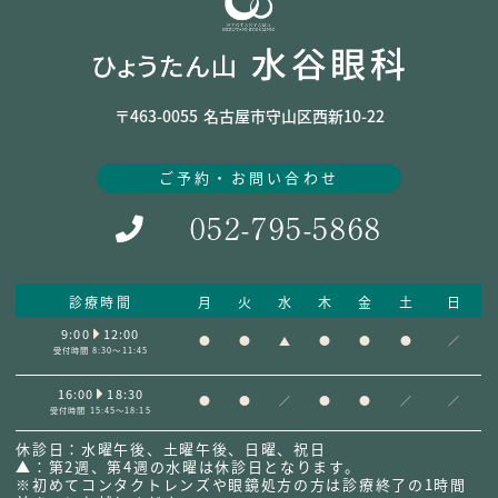
〒463-0055
名古屋市守山区西新10-22
ご予約・お問い合わせ
052-795-5868
診療時間
月
火
水
木
金
土
日
9:00
12:00
●
●
▲
●
●
●
／
受付時間 8:30～11:45
16:00
18:30
●
●
／
●
●
／
／
受付時間 15:45～18:15
休診日：水曜午後、土曜午後、日曜、祝日
▲：第2週、第4週の水曜は休診日となります。
※初めてコンタクトレンズや眼鏡処方の方は診療終了の1時間